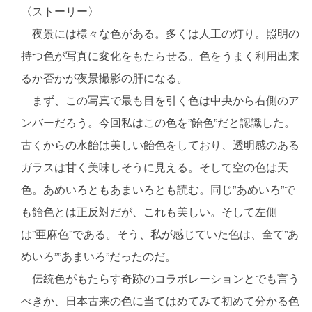
〈ストーリー〉
夜景には様々な色がある。多くは人工の灯り。照明の
持つ色が写真に変化をもたらせる。色をうまく利用出来
るか否かが夜景撮影の肝になる。
まず、この写真で最も目を引く色は中央から右側のア
ンバーだろう。今回私はこの色を”飴色”だと認識した。
古くからの水飴は美しい飴色をしており、透明感のある
ガラスは甘く美味しそうに見える。そして空の色は天
色。あめいろともあまいろとも読む。同じ”あめいろ”で
も飴色とは正反対だが、これも美しい。そして左側
は”亜麻色”である。そう、私が感じていた色は、全て”あ
めいろ””あまいろ”だったのだ。
伝統色がもたらす奇跡のコラボレーションとでも言う
べきか、日本古来の色に当てはめてみて初めて分かる色